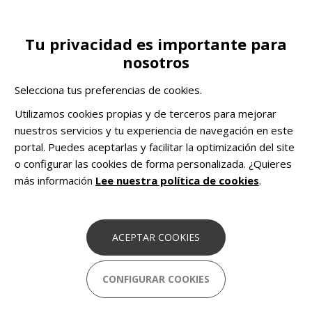
Pasar
al
contenido
Tu privacidad es importante para
Toggle
CA
COLABORA
principal
nosotros
navigation
Qué hacemos
Investigación y docencia
Selecciona tus preferencias de cookies.
COMHOM
Soluciones pioneras basadas en
Utilizamos cookies propias y de terceros para mejorar
datos para combatir el sinhogarismo en
nuestros servicios y tu experiencia de navegación en este
Europa.
portal. Puedes aceptarlas y facilitar la optimización del site
o configurar las cookies de forma personalizada. ¿Quieres
más información
Lee nuestra política de cookies
.
Investigación y docencia
La atención directa a las personas en situación de
sin
ACEPTAR COOKIES
hogar
es la actividad principal de
Sant Joan de Déu
Serveis Socials – Barcelona
, pero sin olvidar nunca la
participación en espacios de investigación y de
CONFIGURAR COOKIES
intercambio de conocimiento para avanzar día a día