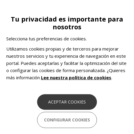
Pasar
al
contenido
Tu privacidad es importante para
Toggle
CA
COLABORA
principal
nosotros
navigation
Actualidad
Noticias
EL CRI Hort de la Vila, aula de ESADE por un día
Selecciona tus preferencias de cookies.
COMHOM
Soluciones pioneras basadas en
Utilizamos cookies propias y de terceros para mejorar
datos para combatir el sinhogarismo en
nuestros servicios y tu experiencia de navegación en este
Europa.
portal. Puedes aceptarlas y facilitar la optimización del site
o configurar las cookies de forma personalizada. ¿Quieres
más información
Lee nuestra política de cookies
.
EL CRI Hort de la Vila, aula de ESADE
por un día
ACEPTAR COOKIES
16 Enero 2019
CONFIGURAR COOKIES