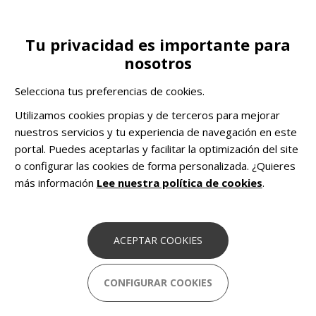
Pasar
al
contenido
Tu privacidad es importante para
Toggle
CA
COLABORA
principal
nosotros
navigation
Actualidad
Artículos
El acompañamiento social a través del vínculo. Una mirada
Selecciona tus preferencias de cookies.
desde el modelo 'Housing First'
Utilizamos cookies propias y de terceros para mejorar
COMHOM
Soluciones pioneras basadas en
nuestros servicios y tu experiencia de navegación en este
datos para combatir el sinhogarismo en
portal. Puedes aceptarlas y facilitar la optimización del site
Europa.
o configurar las cookies de forma personalizada. ¿Quieres
más información
Lee nuestra política de cookies
.
El acompañamiento social a través del
vínculo. Una mirada desde el modelo
ACEPTAR COOKIES
'Housing First'
1 Julio 2022
CONFIGURAR COOKIES
El vínculo ayuda a que la persona vuelva a sentir que