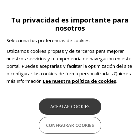
Pasar
al
contenido
Tu privacidad es importante para
Toggle
CA
COLABORA
principal
nosotros
navigation
Testimonios
Entrevistas
Anna, participante de Casa AVIDI
Selecciona tus preferencias de cookies.
COMHOM
Soluciones pioneras basadas en
Utilizamos cookies propias y de terceros para mejorar
datos para combatir el sinhogarismo en
nuestros servicios y tu experiencia de navegación en este
Europa.
portal. Puedes aceptarlas y facilitar la optimización del site
o configurar las cookies de forma personalizada. ¿Quieres
más información
Lee nuestra política de cookies
.
Anna, participante de Casa AVIDI
7 Julio 2026
ACEPTAR COOKIES
"A cierta edad, de cara al trabajo no te cogen. Si ya
tienes 64, como yo, no te cogen. Esta es la lucha."
CONFIGURAR COOKIES