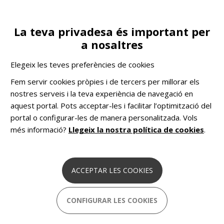
Vés
al
contingut
La teva privadesa és important per
Toggle
ES
COL·LABORA
a nosaltres
navigation
Actualitat
Articles
El camí cap al Dret a l’habitatge continua sent un atzucac
Elegeix les teves preferències de cookies
COMHOM
Solucions pioneres basades en dades
Fem servir cookies pròpies i de tercers per millorar els
per combatre el sensellarisme a Europa.
nostres serveis i la teva experiència de navegació en
aquest portal. Pots acceptar-les i facilitar l’optimització del
portal o configurar-les de manera personalitzada. Vols
El camí cap al Dret a l’habitatge
més informació?
Llegeix la nostra política de cookies
.
continua sent un atzucac
29 abril 2024
ACCEPTAR LES COOKIES
El sensellarisme és un problema d’ordre públic que no
para d’augmentar.
CONFIGURAR LES COOKIES