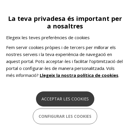
Vés
al
contingut
La teva privadesa és important per
Toggle
ES
COL·LABORA
a nosaltres
navigation
Què fem
Sensibilització
Elegeix les teves preferències de cookies
COMHOM
Solucions pioneres basades en dades
Fem servir cookies pròpies i de tercers per millorar els
per combatre el sensellarisme a Europa.
nostres serveis i la teva experiència de navegació en
aquest portal. Pots acceptar-les i facilitar l’optimització del
portal o configurar-les de manera personalitzada. Vols
Sensibilització
més informació?
Llegeix la nostra política de cookies
.
La
sensibilització
és essencial per trencar estereotips i
poder mostrar la realitat tal com és. Una eina important
ACCEPTAR LES COOKIES
per
fer entendre què és el sensellarisme
i
comprendre la seva complexitat.
CONFIGURAR LES COOKIES
Durant el 2024,
Sant Joan de Déu Serveis Socials -
Barcelona
ha participat en diverses activitats, projectes