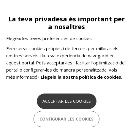
Vés
al
contingut
La teva privadesa és important per
Toggle
ES
COL·LABORA
a nosaltres
navigation
Testimonis
Entrevistes
Montse, resident del CRI La Llavor
Elegeix les teves preferències de cookies
COMHOM
Solucions pioneres basades en dades
Fem servir cookies pròpies i de tercers per millorar els
per combatre el sensellarisme a Europa.
nostres serveis i la teva experiència de navegació en
aquest portal. Pots acceptar-les i facilitar l’optimització del
portal o configurar-les de manera personalitzada. Vols
Montse, resident del CRI La Llavor
més informació?
Llegeix la nostra política de cookies
.
1 juliol 2024
Quan estem en la nostra habitació, ens sentim
ACCEPTAR LES COOKIES
soles, i saber que tenim algú al costat és important a
nivell anímic.
CONFIGURAR LES COOKIES