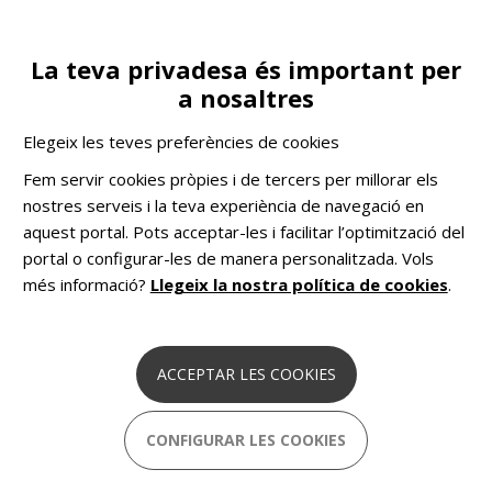
Vés
al
contingut
La teva privadesa és important per
Toggle
ES
COL·LABORA
a nosaltres
navigation
Testimonis
Entrevistes
Nico Rodríguez, Educador Social del programa Primer la Llar
Elegeix les teves preferències de cookies
COMHOM
Solucions pioneres basades en dades
Fem servir cookies pròpies i de tercers per millorar els
per combatre el sensellarisme a Europa.
nostres serveis i la teva experiència de navegació en
aquest portal. Pots acceptar-les i facilitar l’optimització del
portal o configurar-les de manera personalitzada. Vols
Nico Rodríguez, Educador Social del
més informació?
Llegeix la nostra política de cookies
.
programa Primer la Llar
3 juliol 2020
ACCEPTAR LES COOKIES
Durant el confinament hem estat molt actius amb
trucades, però teníem molta necessitat de veure’ns.
CONFIGURAR LES COOKIES
Hi ha un vincle. Es volia recuperar aquesta calidesa, la
complicitat de la conversa del tu a tu físicament