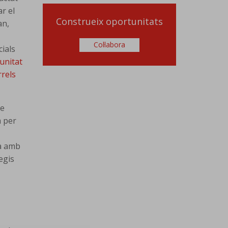
ar el
Construeix oportunitats
an,
Col·labora
cials
unitat
rrels
de
a per
ta amb
legis
,