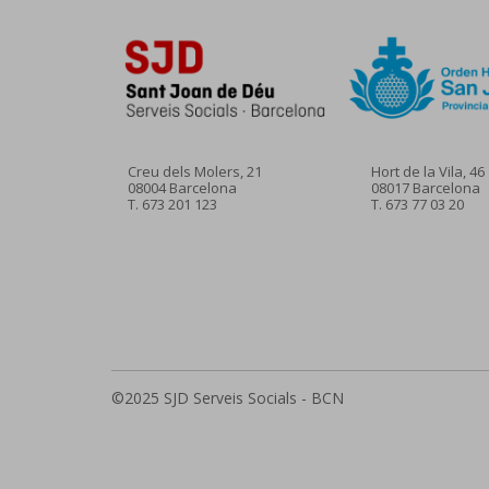
Creu dels Molers, 21
Hort de la Vila, 46
08004 Barcelona
08017 Barcelona
T.
673 201 123
T.
673 77 03 20
©2025 SJD Serveis Socials - BCN