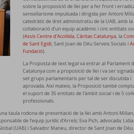
sobre la proposició de llei per a fer front i erradic
sensellarisme impulsada i dirigida per Antoni Mili
catedràtic de dret administratiu de la UAB, amb la
col·laboració d’un equip acadèmic i cinc entitats so
(
Assís Centre d'Acollida
,
Càritas Catalunya
, la
Com
de Sant Egidi
, Sant Joan de Déu Serveis Socials i
A
Fundació
).
La Proposta de text legal va entrar al Parlament 
Catalunya com a proposició de llei i va ser signad
set grups parlamentaris per tal de ser discutida i
aprovada. Així mateix, la Proposició també comp
el suport de 35 entitats de l’àmbit social i de 5 col·
professionals.
 una taula rodona de presentació de la llei amb Antoni Milian
sponsable de l’equip jurídic d’Arrels; Eva Pich, advocada; Lidia
lobal (UAB) i Salvador Maneu, director de Sant Joan de Déu