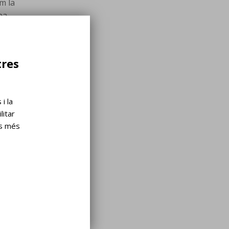
m la
ba
marcarà
tres
ntants
i la
litar
ls més
na,
ntat
ctor