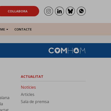
COL·LABORA
SME
CONTACTE
ACTUALITAT
Notícies
Articles
talana
Sala de premsa
la
actat