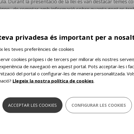
la. Durant la presentació de la llei es van destacar temes co
l digne, de comptar amb informació sobre quanta gent es tro
ment i les dones en situació de sensellar.
t de la jornada assegurant que l’aprovació de la llei “
teva privadesa és important per a nosal
oluntat d’influir en les legislacions d’altres comunitats
ix les teves preferències de cookies
rganitzar una taula rodona, però aquest cop amb els represe
rvir cookies pròpies i de tercers per millorar els nostres serveis 
ició de llei i moderada pel periodista
Xavier Graset
.
Els
experiència de navegació en aquest portal. Pots acceptar-les i faci
ts la feina feta i van emfatitzat la necessitat de la
imització del portal o configurar-les de manera personalitzada. Vo
unya i els ajuntaments.
mació?
Llegeix la nostra política de cookies
.
ador Busquets, director de Càritas Diocesana de Barcelo
rmant que l’aprovació final de la llei demostrarà la volu
ACCEPTAR LES COOKIES
CONFIGURAR LES COOKIES
risme més extrem i visible.
Finalment,
Javier Lafuente, re
nou paper de la universitat: un motor de canvi social.