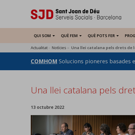
Vés
al
contingut
QUI SOM
QUÈ FEM
QUÈ POTS FER
PROG
Actualitat
Notícies
Una llei catalana pels drets de 
COMHOM
Solucions pioneres basades 
Una llei catalana pels dre
13 octubre 2022