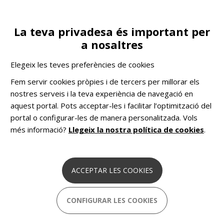
Vés
al
contingut
La teva privadesa és important per
Toggle
ES
COL·LABORA
a nosaltres
navigation
COMHOM
Solucions pioneres basades en dades
Elegeix les teves preferències de cookies
per combatre el sensellarisme a Europa.
Fem servir cookies pròpies i de tercers per millorar els
nostres serveis i la teva experiència de navegació en
30 juny 2026
aquest portal. Pots acceptar-les i facilitar l’optimització del
Sant Joan de Déu Serveis Socials
portal o configurar-les de manera personalitzada. Vols
acompanya 928 persones el 2025 i
més informació?
Llegeix la nostra política de cookies
.
reforça la prevenció del sensellarisme
juvenil
ACCEPTAR LES COOKIES
CONFIGURAR LES COOKIES
8 juny 2026
La Bastida reforça els vincles amb les