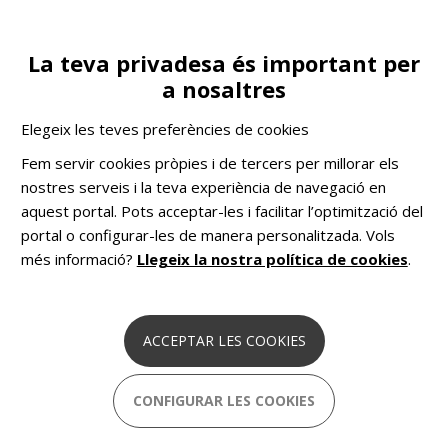
Vés
al
contingut
La teva privadesa és important per
Toggle
ES
COL·LABORA
a nosaltres
navigation
Qui som
Memòries d'activitat
Elegeix les teves preferències de cookies
COMHOM
Solucions pioneres basades en dades
Fem servir cookies pròpies i de tercers per millorar els
per combatre el sensellarisme a Europa.
nostres serveis i la teva experiència de navegació en
aquest portal. Pots acceptar-les i facilitar l’optimització del
portal o configurar-les de manera personalitzada. Vols
Memòries d'activitat
més informació?
Llegeix la nostra política de cookies
.
ACCEPTAR LES COOKIES
CONFIGURAR LES COOKIES